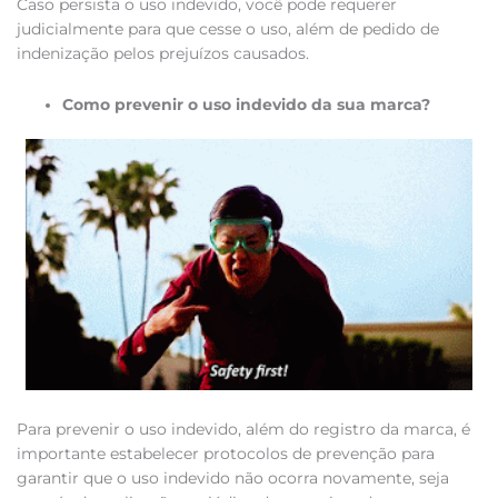
Caso persista o uso indevido, você pode requerer
judicialmente para que cesse o uso, além de pedido de
indenização pelos prejuízos causados.
Como prevenir o uso indevido da sua marca?
Para prevenir o uso indevido, além do registro da marca, é
importante estabelecer protocolos de prevenção para
garantir que o uso indevido não ocorra novamente, seja