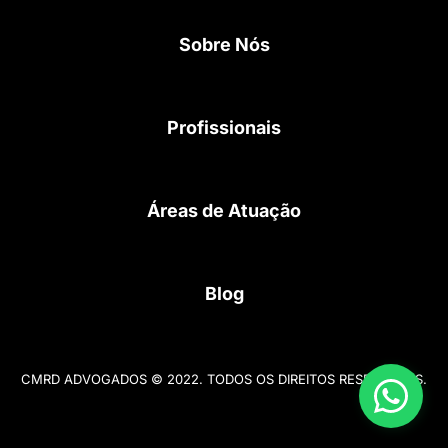
g
e
d
r
r
i
Sobre Nós
a
n
m
Profissionais
Áreas de Atuação
Blog
CMRD ADVOGADOS © 2022. TODOS OS DIREITOS RESERVADOS.