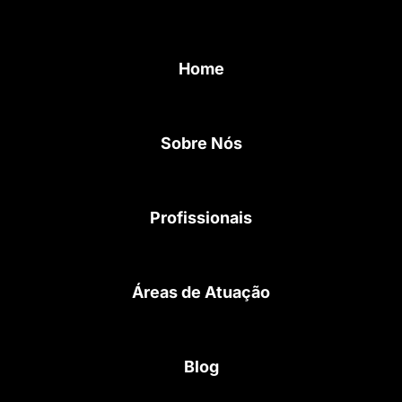
s
i
n
t
t
k
a
t
e
Home
g
e
d
r
r
i
Sobre Nós
a
n
m
Profissionais
Áreas de Atuação
Blog