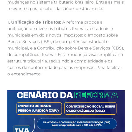
mudanças no sistema tributário brasileiro. Entre as mais
relevantes para o setor da saúde, destacam-se:
I. Unificação de Tributos
: A reforma propõe a
unificação de diversos tributos federais, estaduais e
municipais em dois novos impostos: o Imposto sobre
Bens e Serviços (IBS), de competência estadual e
municipal, e a Contribuição sobre Bens e Serviços (CBS),
de competência federal. Esta mudança visa simplificar a
estrutura tributária, reduzindo a complexidade e os
custos de conformidade para as empresas. Para facilitar
o entendimento: