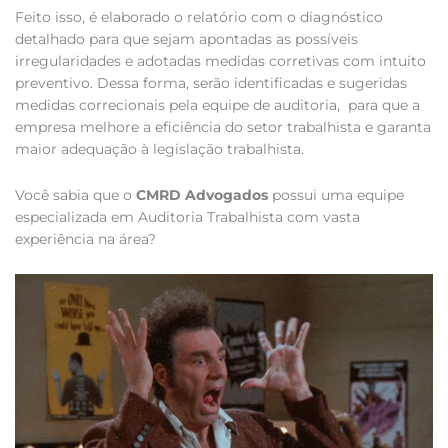
Feito isso, é elaborado o relatório com o diagnóstico
detalhado para que sejam apontadas as possíveis
irregularidades e adotadas medidas corretivas com intuito
preventivo. Dessa forma, serão identificadas e sugeridas
medidas correcionais pela equipe de auditoria, para que a
empresa melhore a eficiência do setor trabalhista e garanta
maior adequação à legislação trabalhista.
Você sabia que o
CMRD Advogados
possui uma equipe
especializada em Auditoria Trabalhista com vasta
experiência na área?