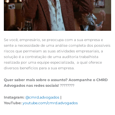
Se você, empresário, se preocupa com a sua empresa e
sente a necessidade de uma análise completa dos possíveis
riscos que permeiam as suas atividades empresariais, a
solução é a contratação de uma auditoria trabalhista
realizada por uma equipe especializada, a qual oferece
diversos benefícios para a sua empresa.
Quer saber mais sobre o assunto? Acompanhe o CMRD
Advogados nas redes sociais!
????????
Instagram:
@cmrd.advogados
|
YouTube:
youtube.com/cmrd.advogados
Prev
Nex