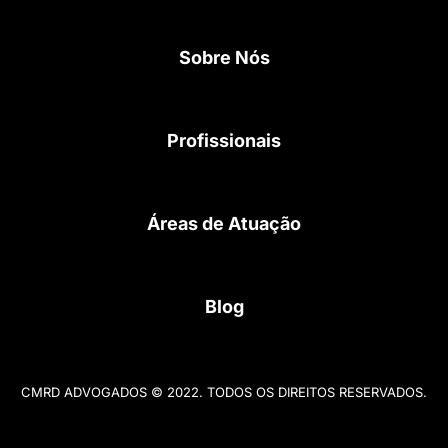
g
e
d
r
r
i
Sobre Nós
a
n
m
Profissionais
Áreas de Atuação
Blog
CMRD ADVOGADOS © 2022. TODOS OS DIREITOS RESERVADOS.